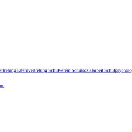
ertretung
Elternvertretung
Schulverein
Schulsozialarbeit
Schulpsycholo
ium