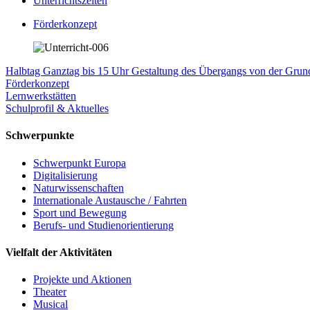
Unterrichtszeiten
Förderkonzept
Halbtag
Ganztag bis 15 Uhr
Gestaltung des Übergangs von der Gr
Förderkonzept
Lernwerkstätten
Schulprofil & Aktuelles
Schwerpunkte
Schwerpunkt Europa
Digitalisierung
Naturwissenschaften
Internationale Austausche / Fahrten
Sport und Bewegung
Berufs- und Studienorientierung
Vielfalt der Aktivitäten
Projekte und Aktionen
Theater
Musical