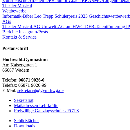
Künstlerische Arbeiten
DFB-Junior-Coach
ERASMUS
Jugend debatt
Theater
Musical
Wettbewerbe
Informatik-Biber
Leo Trepp Schülerpreis 2023
Geschichtswettbewerb
AGs
Theater
Musical-AG
Umwelt-AG am HWG
DFB-Talentförderung
i
Berichte
Instagram-Posts
Kontakt & Service
Postanschrift
Hochwald-Gymnasium
Am Kaisergarten 1
66687 Wadern
Telefon:
06871 9026-0
Telefax: 06871 9026-99
E-Mail:
sekretariat@gym-hwg.de
Sekretariat
Mailadressen Lehrkräfte
Freiwillige Ganztagsschule - FGTS
Schließfächer
Downloads