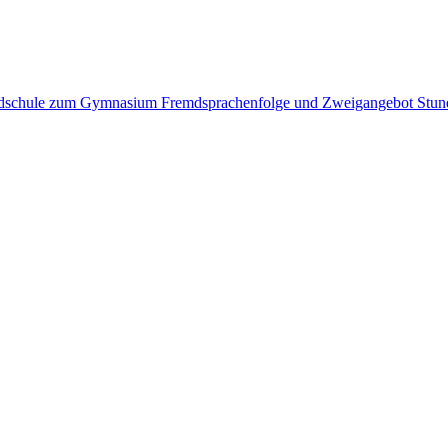
undschule zum Gymnasium
Fremdsprachenfolge und Zweigangebot
Stun