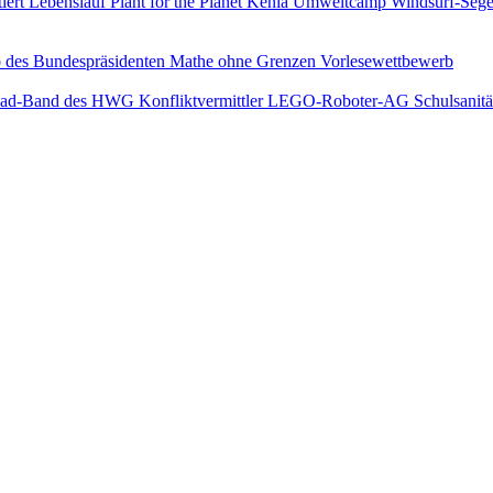
iert
Lebenslauf
Plant for the Planet
Kenia
Umweltcamp
Windsurf-Sege
 des Bundespräsidenten
Mathe ohne Grenzen
Vorlesewettbewerb
Pad-Band des HWG
Konfliktvermittler
LEGO-Roboter-AG
Schulsanitä