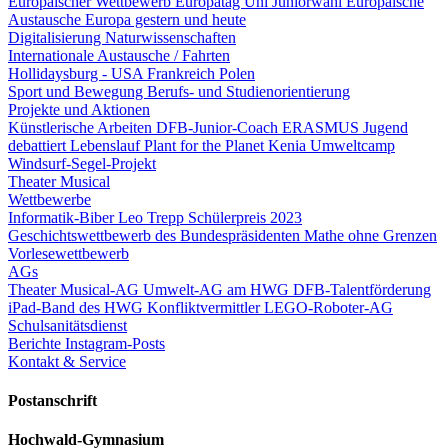
Europäischer Wettbewerb
Europatag Uni
Juniorwahl
Europäische
Austausche
Europa gestern und heute
Digitalisierung
Naturwissenschaften
Internationale Austausche / Fahrten
Hollidaysburg - USA
Frankreich
Polen
Sport und Bewegung
Berufs- und Studienorientierung
Projekte und Aktionen
Künstlerische Arbeiten
DFB-Junior-Coach
ERASMUS
Jugend
debattiert
Lebenslauf
Plant for the Planet
Kenia
Umweltcamp
Windsurf-Segel-Projekt
Theater
Musical
Wettbewerbe
Informatik-Biber
Leo Trepp Schülerpreis 2023
Geschichtswettbewerb des Bundespräsidenten
Mathe ohne Grenzen
Vorlesewettbewerb
AGs
Theater
Musical-AG
Umwelt-AG am HWG
DFB-Talentförderung
iPad-Band des HWG
Konfliktvermittler
LEGO-Roboter-AG
Schulsanitätsdienst
Berichte
Instagram-Posts
Kontakt & Service
Postanschrift
Hochwald-Gymnasium