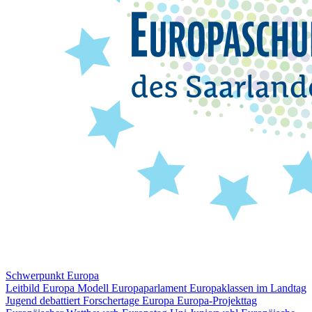
Schwerpunkt Europa
Leitbild Europa
Modell Europaparlament
Europaklassen im Landtag
Jugend debattiert
Forschertage Europa
Europa-Projekttag