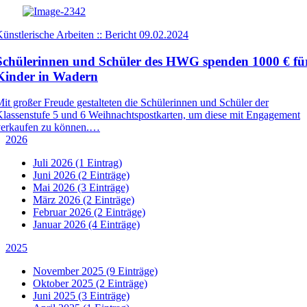
ünstlerische Arbeiten :: Bericht
09.02.2024
Schülerinnen und Schüler des HWG spenden 1000 € fü
Kinder in Wadern
it großer Freude gestalteten die Schülerinnen und Schüler der
lassenstufe 5 und 6 Weihnachtspostkarten, um diese mit Engagement
verkaufen zu können.…
2026
Juli 2026
(1 Eintrag)
Juni 2026
(2 Einträge)
Mai 2026
(3 Einträge)
März 2026
(2 Einträge)
Februar 2026
(2 Einträge)
Januar 2026
(4 Einträge)
2025
November 2025
(9 Einträge)
Oktober 2025
(2 Einträge)
Juni 2025
(3 Einträge)