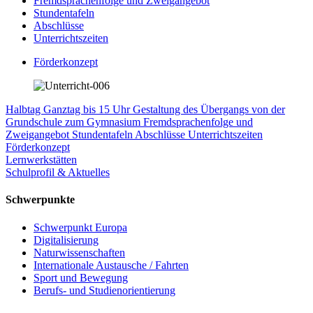
Fremdsprachenfolge und Zweigangebot
Stundentafeln
Abschlüsse
Unterrichtszeiten
Förderkonzept
Halbtag
Ganztag bis 15 Uhr
Gestaltung des Übergangs von der
Grundschule zum Gymnasium
Fremdsprachenfolge und
Zweigangebot
Stundentafeln
Abschlüsse
Unterrichtszeiten
Förderkonzept
Lernwerkstätten
Schulprofil & Aktuelles
Schwerpunkte
Schwerpunkt Europa
Digitalisierung
Naturwissenschaften
Internationale Austausche / Fahrten
Sport und Bewegung
Berufs- und Studienorientierung