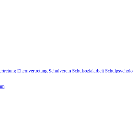
ertretung
Elternvertretung
Schulverein
Schulsozialarbeit
Schulpsycholo
ium