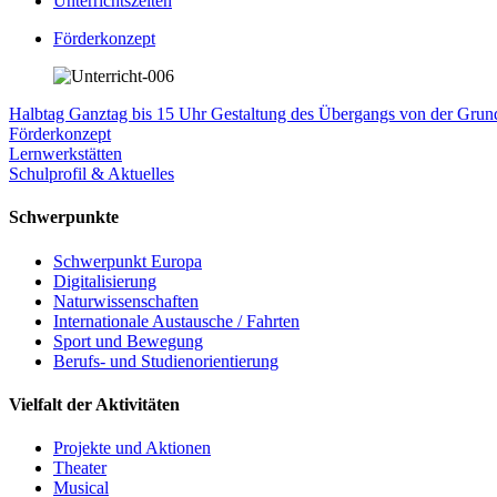
Unterrichtszeiten
Förderkonzept
Halbtag
Ganztag bis 15 Uhr
Gestaltung des Übergangs von der Gr
Förderkonzept
Lernwerkstätten
Schulprofil & Aktuelles
Schwerpunkte
Schwerpunkt Europa
Digitalisierung
Naturwissenschaften
Internationale Austausche / Fahrten
Sport und Bewegung
Berufs- und Studienorientierung
Vielfalt der Aktivitäten
Projekte und Aktionen
Theater
Musical