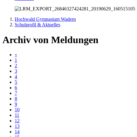
Hochwald Gymnasium Wadern
Schulprofil & Aktuelles
Archiv von Meldungen
«
1
2
3
4
5
6
7
8
9
10
11
12
13
14