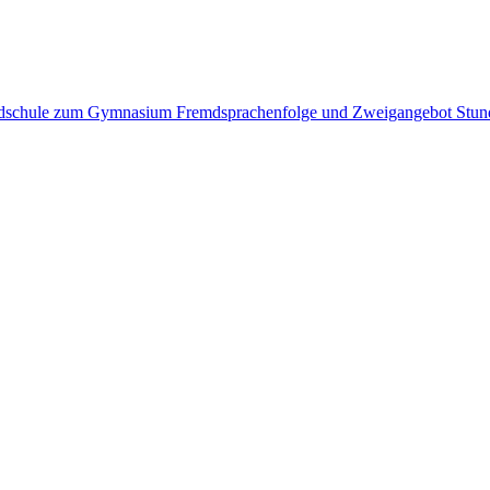
undschule zum Gymnasium
Fremdsprachenfolge und Zweigangebot
Stun