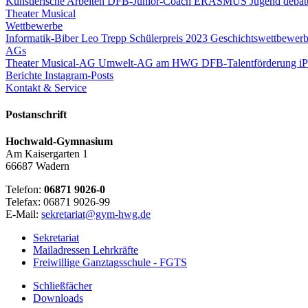
Künstlerische Arbeiten
DFB-Junior-Coach
ERASMUS
Jugend debatt
Theater
Musical
Wettbewerbe
Informatik-Biber
Leo Trepp Schülerpreis 2023
Geschichtswettbewerb
AGs
Theater
Musical-AG
Umwelt-AG am HWG
DFB-Talentförderung
i
Berichte
Instagram-Posts
Kontakt & Service
Postanschrift
Hochwald-Gymnasium
Am Kaisergarten 1
66687 Wadern
Telefon:
06871 9026-0
Telefax: 06871 9026-99
E-Mail:
sekretariat@gym-hwg.de
Sekretariat
Mailadressen Lehrkräfte
Freiwillige Ganztagsschule - FGTS
Schließfächer
Downloads