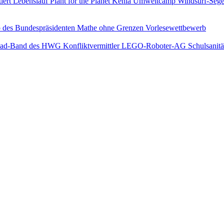
iert
Lebenslauf
Plant for the Planet
Kenia
Umweltcamp
Windsurf-Sege
 des Bundespräsidenten
Mathe ohne Grenzen
Vorlesewettbewerb
Pad-Band des HWG
Konfliktvermittler
LEGO-Roboter-AG
Schulsanitä